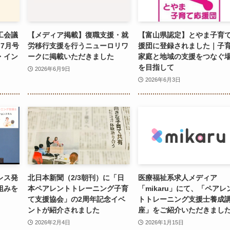
工会議
【メディア掲載】復職支援・就
【富山県認定】とやま子育
7月号
労移行支援を行うニューロリワ
援団に登録されました｜子
・イン
ークに掲載いただきました
家庭と地域の支援をつなぐ
を目指して
2026年6月9日
2026年6月3日
レス発
北日本新聞（2/3朝刊）に「日
医療福祉系求人メディア
組みを
本ペアレントトレーニング子育
「mikaru」にて、「ペアレ
て支援協会」の2周年記念イベ
トトレーニング支援士養成
ントが紹介されました
座」をご紹介いただきまし
2026年2月4日
2026年1月15日