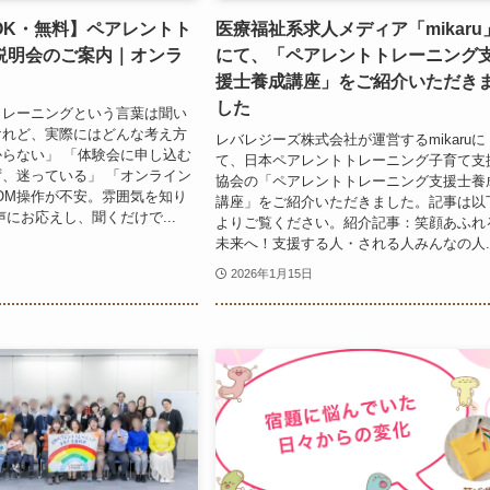
OK・無料】ペアレントト
医療福祉系求人メディア「mikaru
説明会のご案内｜オンラ
にて、「ペアレントトレーニング
援士養成講座」をご紹介いただき
した
トレーニングという言葉は聞い
けれど、実際にはどんな考え方
レバレジーズ株式会社が運営するmikaruに
らない」 「体験会に申し込む
て、日本ペアレントトレーニング子育て支
、迷っている」 「オンライン
協会の「ペアレントトレーニング支援士養
OM操作が不安。雰囲気を知り
講座」をご紹介いただきました。記事は以
声にお応えし、聞くだけで...
よりご覧ください。紹介記事：笑顔あふれ
未来へ！支援する人・される人みんなの人..
2026年1月15日