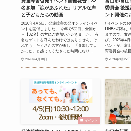
発達障害啓発イベント開催報告｜82
富山市/富山
名参加「涙があふれた」リアルな声
委員会 後
と子どもたちの動画
ント開催の
2026年4月5日、発達障害啓発オンラインイベ
\ イベントのお
ントを開催しました。 今年で3回目。全国か
LINEへ移動し
ら【82名】の方にご参加いただきました。 有
ますので、友達
名なゲストを呼んだわけではありません。そ
び、2026年
れでも、たくさんの方が涙し、「参加してよ
ベントが、富山
かった」と感じてくださった時間になり...
育委員会の後援
2026年4月10日
2026年3月22日
イベント