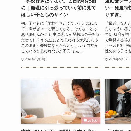
「学校行きたくない」と言われた朝
運動会シー
に｜無理に引っ張っていく前に見て
い…発達特
ほしい子どものサイン
りすぎ」
朝、子どもに「学校行きたくない」と言われ
「最近、なん
て、胸がぎゅっと苦しくなる。そんなことは
んなふうに感じ
ありませんか？ 仕事に遅れる 登校班の子を待
すい 癇癪が増
たせてしまう 先生にどう思われるか気になる
で爆発する 急
このまま不登校になったらどうしよう 甘やか
月〜6月頃、発
していると思われないか不安 そん...
性のある子ども
2026年5月20日
2026年5月17日
お悩み