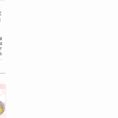
」
支
ま
援
成
下
る
.