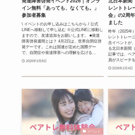
発達障害啓発イベント2026｜オンラ
北日本新聞（
イン無料「あっても、なくても。」
レントトレ
参加者募集
会」の2周
ました
\ イベントのお申し込みはこちらから / 公式
LINEへ移動して申し込む ※公式LINEに移動し
昨年（2025
ますので、友達追加をお願いします。 ■発達
レントトレーニ
障害啓発週間とは？ 4月2日は、世界自閉症啓
念イベントが
発デーです。これは国連が定めた国際デー
る北日本新聞（
で、自閉症や発達障害への理解を広げる...
記事では、ペ
員がスピーチを
2026年3月8日
2026年2月4日
イベント