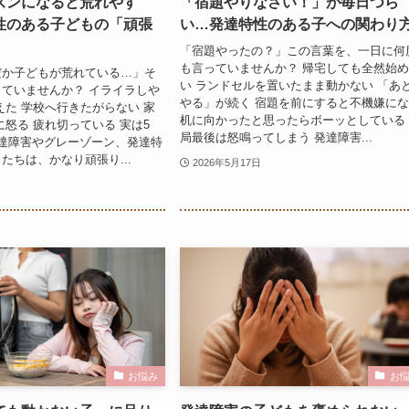
ズンになると荒れやす
「宿題やりなさい！」が毎日つら
性のある子どもの「頑張
い…発達特性のある子への関わり
「宿題やったの？」この言葉を、一日に何
も言っていませんか？ 帰宅しても全然始
だか子どもが荒れている…」そ
い ランドセルを置いたまま動かない 「あ
ていませんか？ イライラしや
やる」が続く 宿題を前にすると不機嫌に
えた 学校へ行きたがらない 家
机に向かったと思ったらボーッとしている
に怒る 疲れ切っている 実は5
局最後は怒鳴ってしまう 発達障害...
達障害やグレーゾーン、発達特
たちは、かなり頑張り...
2026年5月17日
お悩み
お