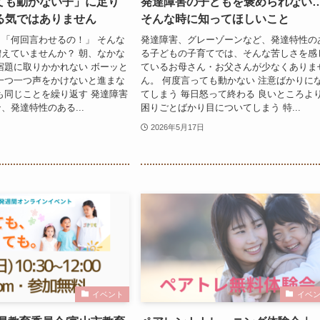
ても動かない子」に足り
発達障害の子どもを褒められない
る気ではありません
そんな時に知ってほしいこと
「何回言わせるの！」 そんな
発達障害、グレーゾーンなど、発達特性の
えていませんか？ 朝、なかな
る子どもの子育てでは、そんな苦しさを感
宿題に取りかかれない ボーッと
ているお母さん・お父さんが少なくありま
一つ一つ声をかけないと進まな
ん。 何度言っても動かない 注意ばかりに
も同じことを繰り返す 発達障害
てしまう 毎日怒って終わる 良いところよ
、発達特性のある...
困りごとばかり目についてしまう 特...
2026年5月17日
イベント
イベ