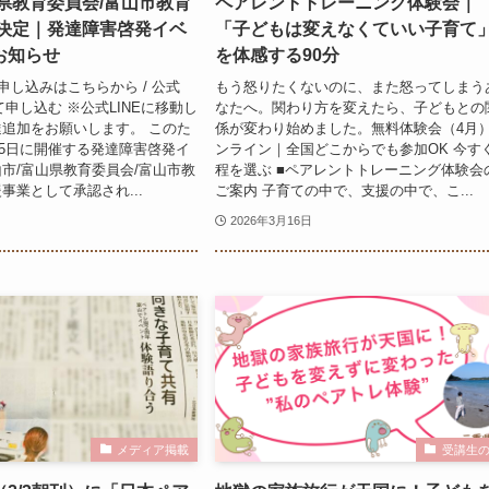
県教育委員会/富山市教育
ペアレントトレーニング体験会｜
援決定｜発達障害啓発イベ
「子どもは変えなくていい子育て
お知らせ
を体感する90分
申し込みはこちらから / 公式
もう怒りたくないのに、また怒ってしまう
て申し込む ※公式LINEに移動し
なたへ。関わり方を変えたら、子どもとの
追加をお願いします。 このた
係が変わり始めました。無料体験会（4月
4月5日に開催する発達障害啓発イ
ンライン｜全国どこからでも参加OK 今す
市/富山県教育委員会/富山市教
程を選ぶ ■ペアレントトレーニング体験会
事業として承認され...
ご案内 子育ての中で、支援の中で、こ...
2026年3月16日
メディア掲載
受講生