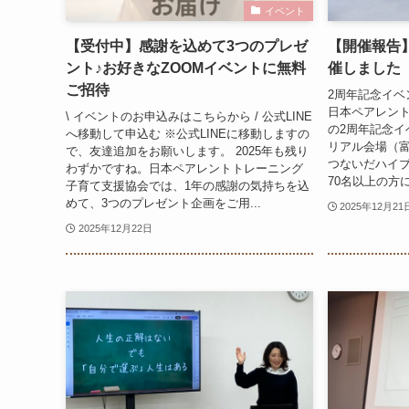
イベント
【受付中】感謝を込めて3つのプレゼ
【開催報告
ント♪お好きなZOOMイベントに無料
催しました
ご招待
2周年記念イベン
日本ペアレン
\ イベントのお申込みはこちらから / 公式LINE
の2周年記念イ
へ移動して申込む ※公式LINEに移動しますの
リアル会場（富
で、友達追加をお願いします。 2025年も残り
つないだハイブ
わずかですね。日本ペアレントトレーニング
70名以上の方に
子育て支援協会では、1年の感謝の気持ちを込
めて、3つのプレゼント企画をご用...
2025年12月21
2025年12月22日