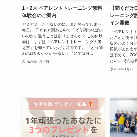
1・2月 ペアレントトレーニング無料
【聞くだけ
体験会のご案内
レーニング
イン開催
ガミガミしたくないのに、また怒ってしまう
毎日。 子どもと関わる中で「どう関わればい
「ペアレント
いのか」迷うことはありませんか？ この体験
たことがある
会は、まずは「ペアレントトレーニングの考
なのかよく分か
え方」を知っていただく時間です。 「どう関
勇気がまだ出ず
わればいいかわからない」「頭では分...
は初めて。ZO
たい」 そんな
2026年1月17日
2026年1月17日