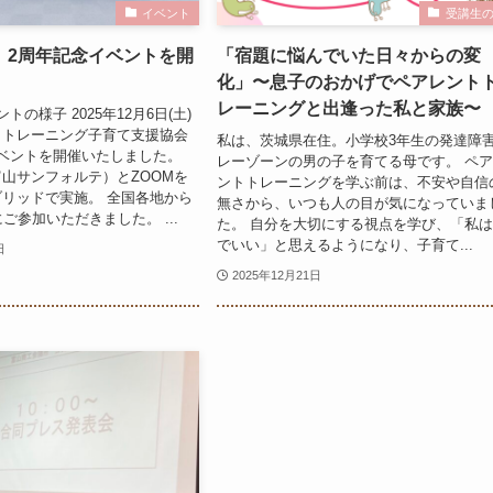
イベント
受講生
】2周年記念イベントを開
「宿題に悩んでいた日々からの変
化」〜息子のおかげでペアレント
レーニングと出逢った私と家族〜
トの様子 2025年12月6日(土)
トトレーニング子育て支援協会
私は、茨城県在住。小学校3年生の発達障
ベントを開催いたしました。
レーゾーンの男の子を育てる母です。 ペ
山サンフォルテ）とZOOMを
ントトレーニングを学ぶ前は、不安や自信
リッドで実施。 全国各地から
無さから、いつも人の目が気になっていま
ご参加いただきました。 ...
た。 自分を大切にする視点を学び、「私
でいい」と思えるようになり、子育て...
日
2025年12月21日