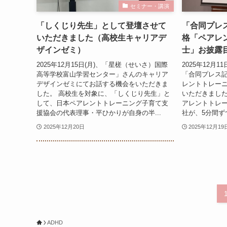
セミナー・講演
「しくじり先生」として登壇させて
「合同プレ
いただきました（高校生キャリアデ
格「ペアレ
ザインゼミ）
士」お披露
2025年12月15日(月)、「星槎（せいさ）国際
2025年12月
高等学校富山学習センター」さんのキャリア
「合同プレス
デザインゼミにてお話する機会をいただきま
レントトレー
した。 高校生を対象に、「しくじり先生」と
いただきまし
して、日本ペアレントトレーニング子育て支
アレントトレー
援協会の代表理事・平ひかりが自身の半...
社が、5分間ず
2025年12月20日
2025年12月19
ADHD