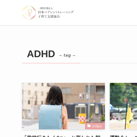
ADHD
– tag –
お悩み