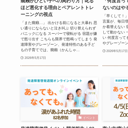
癇癪がひどい子への関わり方｜叱る
「何度言っ
ほど悪化する理由とペアレントトレ
ないのはや
ーニングの視点
「早くして！」
言葉が、毎日増
「また癇癪…」 出かける前になると大暴れ 思
か着替えない 
い通りにならないと泣き叫ぶ 切り替えられず
して動かない 
パニックになる スーパーで寝転がる 宿題が嫌
い 何度言って
で怒り出す こちらも限界で怒鳴ってしまう 発
やグレーゾーン
達障害やグレーゾーン、発達特性のある子ど
もの子育てでは、癇癪（かんしゃ...
2026年5月17日
2026年5月17日
イベント