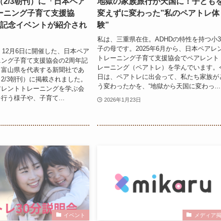
2/3朝刊）に「日本ペア
地獄の家族旅行が天国に！子ども
ーニング子育て支援協
変えずに変わった”私のペアトレ体
年記念イベントが紹介され
験”
私は、三重県在住。ADHDの特性を持つ小
子の母です。2025年6月から、日本ペアレ
年）12月6日に開催した、日本ペア
トレーニング子育て支援協会でペアレント
ング子育て支援協会の2周年記
レーニング（ペアトレ）を学んでいます。
、富山県を代表する新聞社であ
日は、ペアトレに出会って、私たち家族が
2/3朝刊）に掲載されました。
う変わったかを、“地獄から天国に変わっ...
アレントトレーニングを学ぶ会
行う様子や、子育て...
2026年1月23日
イベント
メディア