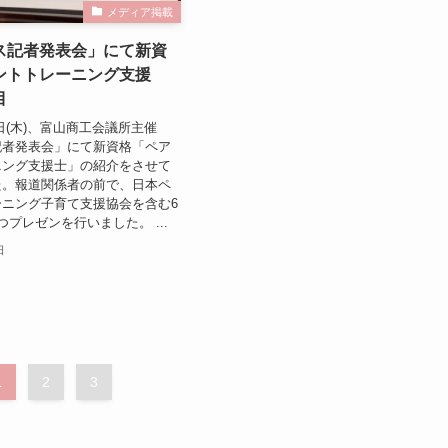
メディア掲載
ス記者発表会」にて新資
ントトレーニング支援
目
11日(木)、富山商工会議所主催
記者発表会」にて新資格「ペア
ニング支援士」の紹介をさせて
た。報道関係者の前で、日本ペ
ニング子育て支援協会を含む6
つプレゼンを行いました。 ...
日
1
2
3